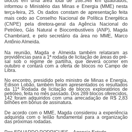
blocos em uma área total de 168.348 km quadrados,
informou o Ministério das Minas e Energia (MME) nesta
terça-feira, 25. Os dados constam de apresentação feita
mais cedo ao Conselho Nacional de Política Energética
(CNPE) pela diretora-geral da Agência Nacional do
Petróleo, Gás Natural e Biocombustíveis (ANP), Magda
Chambriard, e pelo secretário da área no MME, Marco
Antônio Almeida.
Na reunião, Magda e Almeida também relataram as
providências para a 1ª rodada de licitação de áreas do pré-
sal sob o regime de partilha, que deverá ocorrer em
outubro e contará com a oferta de blocos no Campo de
Libra.
No encontro, presidido pelo ministro de Minas e Energia,
Edison Lobão, também foram apresentados os resultados
da 11ª Rodada de licitação de blocos exploratórios de
petróleo, feita no mês passado. Dos 289 blocos oferecidos,
142 foram adquiridos com uma arrecadação de R$ 2,83
bilhões em bônus de assinatura.
De acordo com o MME, Magda considerou a experiência
adquirida com o leilão fundamental para a organização
das próximas rodadas.