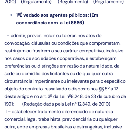
2010)
(Regulamento)
(Regulamento)
(Regulamento)
o
1
É vedado aos agentes públicos: (Em
concordância com a Lei 8666)
I – admitir, prever, incluir ou tolerar, nos atos de
convocação, cláusulas ou condições que comprometam,
restrinjam ou frustrem o seu caráter competitivo, inclusive
nos casos de sociedades cooperativas, e estabeleçam
preferências ou distinções em razão da naturalidade, da
sede ou domicílio dos licitantes ou de qualquer outra
circunstância impertinente ou irrelevante para o específico
o
objeto do contrato, ressalvado o disposto nos §§ 5
a 12
o
o
deste artigo e no
art. 3
da Lei n
8.248, de 23 de outubro de
1991
;
(Redação dada pela Lei nº 12.349, de 2010)
II – estabelecer tratamento diferenciado de natureza
comercial, legal, trabalhista, previdenciária ou qualquer
outra, entre empresas brasileiras e estrangeiras, inclusive