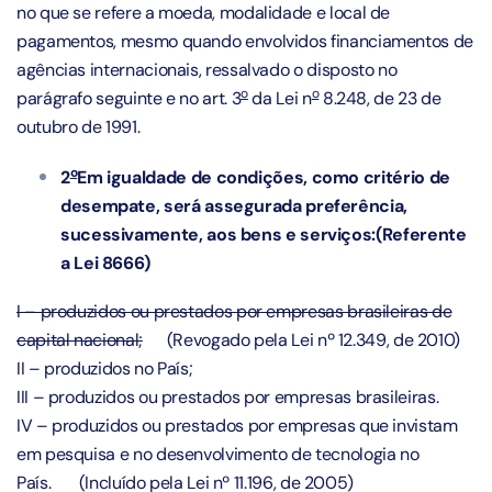
no que se refere a moeda, modalidade e local de
pagamentos, mesmo quando envolvidos financiamentos de
agências internacionais, ressalvado o disposto no
o
o
parágrafo seguinte e no
art. 3
da Lei n
8.248, de 23 de
outubro de 1991
.
o
2
Em igualdade de condições, como critério de
desempate, será assegurada preferência,
sucessivamente, aos bens e serviços:(Referente
a Lei 8666)
I – produzidos ou prestados por empresas brasileiras de
capital nacional;
(Revogado pela Lei nº 12.349, de 2010)
II – produzidos no País;
III – produzidos ou prestados por empresas brasileiras.
IV – produzidos ou prestados por empresas que invistam
em pesquisa e no desenvolvimento de tecnologia no
País.
(Incluído pela Lei nº 11.196, de 2005)