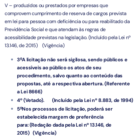
V – produzidos ou prestados por empresas que
comprovem cumprimento de reserva de cargos prevista
em lei para pessoa com deficiência ou para reabilitado da
Previdência Social e que atendam às regras de
acessibilidade previstas na legislação.
(Incluído pela Lei nº
13.146, de 2015)
(Vigência)
o
3
A licitação não será sigilosa, sendo públicos e
acessíveis ao público os atos de seu
procedimento, salvo quanto ao conteúdo das
propostas, até a respectiva abertura. (Referente
a Lei 8666)
4º (Vetado).
(Incluído pela Lei nº 8.883, de 1994)
o
5
Nos processos de licitação, poderá ser
estabelecida margem de preferência
para:
(Redação dada pela Lei nº 13.146, de
2015)
(Vigência)