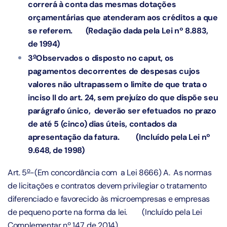
correrá à conta das mesmas dotações
orçamentárias que atenderam aos créditos a que
se referem.
(Redação dada pela Lei nº 8.883,
de 1994)
o
3
Observados o disposto no caput, os
pagamentos decorrentes de despesas cujos
valores não ultrapassem o limite de que trata o
inciso II do art. 24, sem prejuízo do que dispõe seu
parágrafo único, deverão ser efetuados no prazo
de até 5 (cinco) dias úteis, contados da
apresentação da fatura.
(Incluído pela Lei nº
9.648, de 1998)
o
Art. 5
-(Em concordância com a Lei 8666) A. As normas
de licitações e contratos devem privilegiar o tratamento
diferenciado e favorecido às microempresas e empresas
de pequeno porte na forma da lei.
(Incluído pela Lei
Complementar nº 147, de 2014)