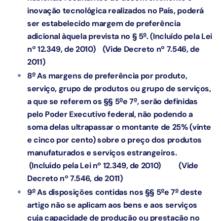
inovação tecnológica realizados no País, poderá
ser estabelecido margem de preferência
o
adicional àquela prevista no § 5
.
(Incluído pela Lei
nº 12.349, de 2010)
(Vide Decreto nº 7.546, de
2011)
o
8
As margens de preferência por produto,
serviço, grupo de produtos ou grupo de serviços,
o
o
a que se referem os §§ 5
e 7
, serão definidas
pelo Poder Executivo federal, não podendo a
soma delas ultrapassar o montante de 25% (vinte
e cinco por cento) sobre o preço dos produtos
manufaturados e serviços estrangeiros.
(Incluído pela Lei nº 12.349, de 2010)
(Vide
Decreto nº 7.546, de 2011)
o
o
o
9
As disposições contidas nos §§ 5
e 7
deste
artigo não se aplicam aos bens e aos serviços
cuja capacidade de produção ou prestação no