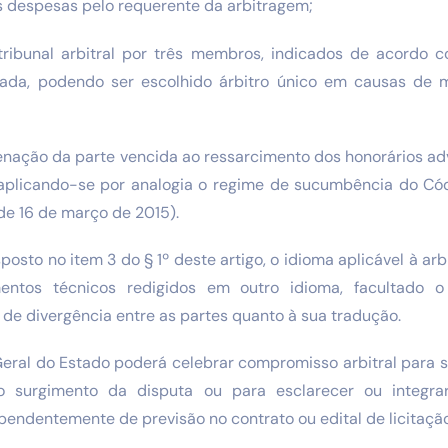
s despesas pelo requerente da arbitragem;
tribunal arbitral por três membros, indicados de acordo 
icada, podendo ser escolhido árbitro único em causas de 
enação da parte vencida ao ressarcimento dos honorários adv
aplicando-se por analogia o regime de sucumbência do Cód
, de 16 de março de 2015).
isposto no item 3 do § 1º deste artigo, o idioma aplicável à a
entos técnicos redigidos em outro idioma, facultado 
de divergência entre as partes quanto à sua tradução.
Geral do Estado poderá celebrar compromisso arbitral para 
 surgimento da disputa ou para esclarecer ou integra
endentemente de previsão no contrato ou edital de licitação