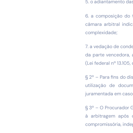
5. o adiantamento da
6. a composição do 
câmara arbitral ind
complexidade;
7. a vedação de cond
da parte vencedora, 
(Lei federal nº 13.105
§ 2º – Para fins do d
utilização de docum
juramentada em caso 
§ 3º – O Procurador 
à arbitragem após o
compromissória, indep