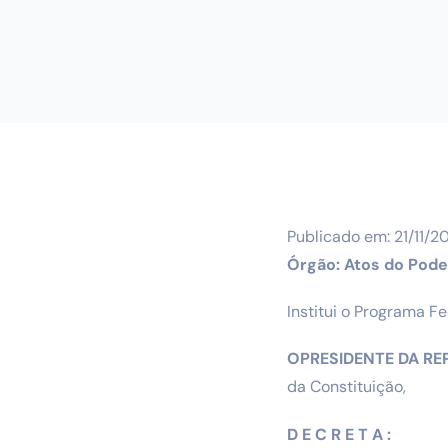
Publicado em: 21/11/202
Órgão: Atos do Pode
Institui o Programa F
O
PRESIDENTE DA RE
da Constituição,
D E C R E T A :