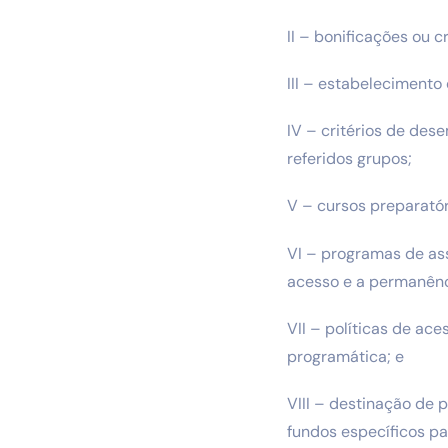
II – bonificações ou 
III – estabelecimento
IV – critérios de des
referidos grupos;
V – cursos preparatór
VI – programas de assi
acesso e a permanênci
VII – políticas de ace
programática; e
VIII – destinação de 
fundos específicos pa