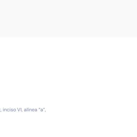
t
, inciso VI, alínea “a”,