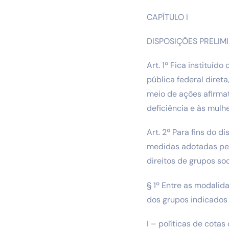
CAPÍTULO I
DISPOSIÇÕES PRELIM
Art. 1º Fica instituí
pública federal diret
meio de ações afirma
deficiência e às mulh
Art. 2º Para fins do 
medidas adotadas pel
direitos de grupos so
§ 1º Entre as modalid
dos grupos indicados n
I – políticas de cotas