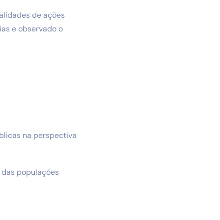
alidades de ações
cias e observado o
úblicas na perspectiva
os das populações