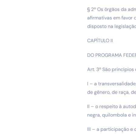
§ 2º Os órgãos da ad
afirmativas em favor 
disposto na legislação
CAPÍTULO II
DO PROGRAMA FEDER
Art. 3º São princípios
I – a transversalidade
de gênero, de raça, d
II – o respeito à aut
negra, quilombola e i
III – a participação e 