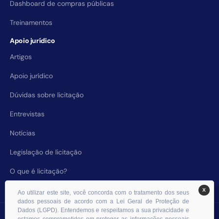
Dashboard de compras públicas
Treinamentos
Apoio jurídico
Artigos
Apoio jurídico
Dúvidas sobre licitação
Entrevistas
Notícias
Legislação de licitação
O que é licitação?
X
Ao utilizar este site, você concorda com o tratamento dos seus
dados pessoais de acordo com a Lei Geral de Proteção de
Dados (LGPD). Entendemos e respeitamos a sua privacidade e
© 2026 RHS Licitações. Todos os direitos reservados.