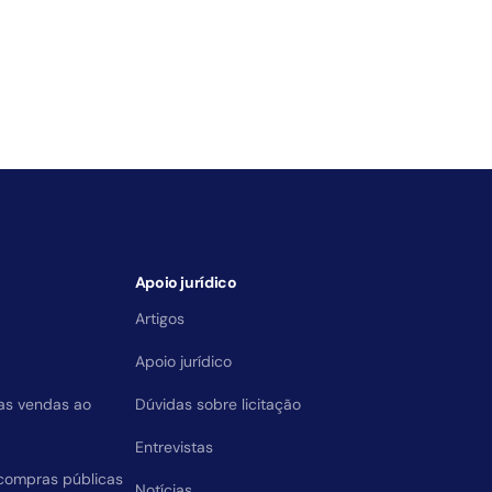
Apoio jurídico
Artigos
Apoio jurídico
das vendas ao
Dúvidas sobre licitação
Entrevistas
compras públicas
Notícias