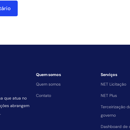
Quem somos
Serviços
Quem somos
NET Licitação
Contato
NET Plus
sa que atua no
uições abrangem
Terceirização 
.
governo
Dashboard de 