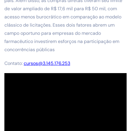
país. Além disso, as compras diretas tiveram seu limite
de valor ampliado de R$ 17,6 mil para R$ 50 mil, com
acesso menos burocrático em comparação ao modelo
clássico de licitações. Esses dois fatores abrem um
campo oportuno para empresas do mercado
farmacêutico investirem esforços na participação em
concorrências públicas
Contato:
cursos@3.145.176.253