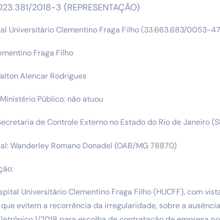
023.381/2018-3 (REPRESENTAÇÃO)
pital Universitário Clementino Fraga Filho (33.663.683/0053-47
lementino Fraga Filho
 Walton Alencar Rodrigues
Ministério Público: não atuou
 Secretaria de Controle Externo no Estado do Rio de Janeiro (
egal: Wanderley Romano Donadel (OAB/MG 78870)
ção:
Hospital Universitário Clementino Fraga Filho (HUCFF), com vis
 que evitem a recorrência da irregularidade, sobre a ausênci
Eletrônico 1/2018 para escolha de contratação de empresa p