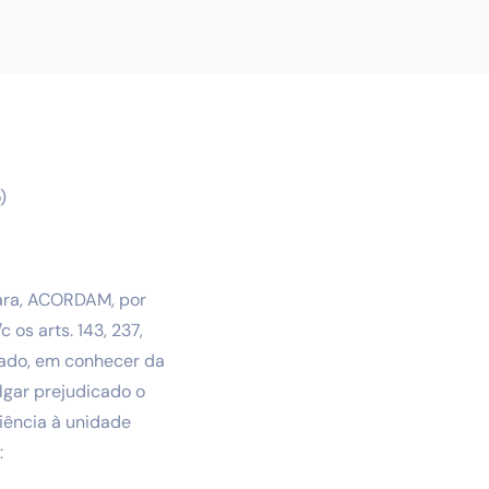
)
mara, ACORDAM, por
/c os arts. 143, 237,
nado, em conhecer da
lgar prejudicado o
iência à unidade
: