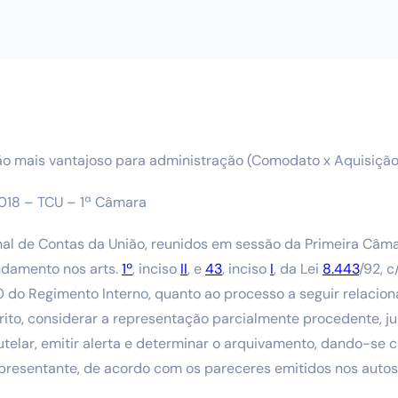
o mais vantajoso para administração (Comodato x Aquisição
18 – TCU – 1ª Câmara
unal de Contas da União, reunidos em sessão da Primeira Câ
ndamento nos arts.
1º
, inciso
II
, e
43
, inciso
I
, da Lei
8.443
/92, c
0 do Regimento Interno, quanto ao processo a seguir relacio
ito, considerar a representação parcialmente procedente, ju
elar, emitir alerta e determinar o arquivamento, dando-se c
epresentante, de acordo com os pareceres emitidos nos autos