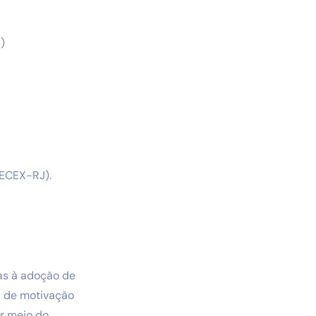
)
SECEX-RJ).
tas à adoção de
a de motivação
or meio do