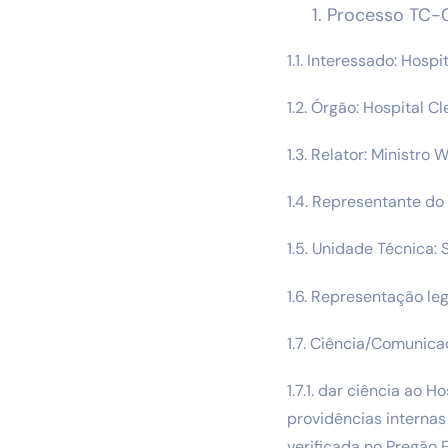
Processo TC-
1.1. Interessado: Hos
1.2. Órgão: Hospital C
1.3. Relator: Ministro
1.4. Representante do 
1.5. Unidade Técnica:
1.6. Representação l
1.7. Ciência/Comunica
1.7.1. dar ciência ao 
providências internas
verificada no Pregão 