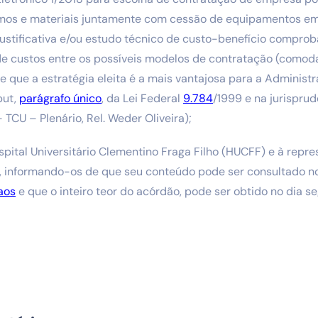
mos e materiais juntamente com cessão de equipamentos e
ustificativa e/ou estudo técnico de custo-benefício compro
de custos entre os possíveis modelos de contratação (comoda
 que a estratégia eleita é a mais vantajosa para a Administr
put,
parágrafo único
, da Lei Federal
9.784
/1999 e na jurispru
TCU – Plenário, Rel. Weder Oliveira);
ospital Universitário Clementino Fraga Filho (HUCFF) e à repr
, informando-os de que seu conteúdo pode ser consultado n
aos
e que o inteiro teor do acórdão, pode ser obtido no dia s