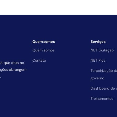
Quem somos
Serviços
Quem somos
NET Licitação
Contato
NET Plus
sa que atua no
uições abrangem
Terceirização 
.
governo
Dashboard de 
Treinamentos