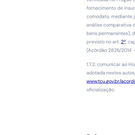
fornecimento de insu
comodato, mediante j
análise comparativa 
bens permanentes), de
previsto no art.
2º
, ca
(Acórdão 2826/2014 – 
1.7.2. comunicar ao H
adotada nestes autos
www.tcu.gov.br/acord
oficialização.