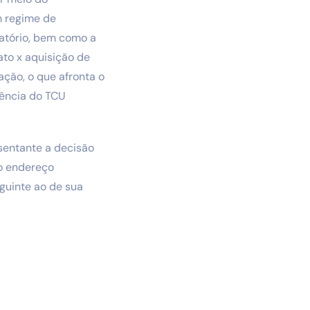
m regime de
batório, bem como a
to x aquisição de
ação, o que afronta o
dência do TCU
esentante a decisão
o endereço
eguinte ao de sua