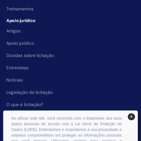
Treinamentos
Apoio jurídico
Artigos
Apoio jurídico
Dúvidas sobre licitação
Entrevistas
Notícias
Legislação de licitação
O que é licitação?
X
Ao utilizar este site, você concorda com o tratamento dos seus
dados pessoais de acordo com a Lei Geral de Proteção de
Dados (LGPD). Entendemos e respeitamos a sua privacidade e
© 2026 RHS Licitações. Todos os direitos reservados.
estamos comprometidos em proteger as informações pessoais