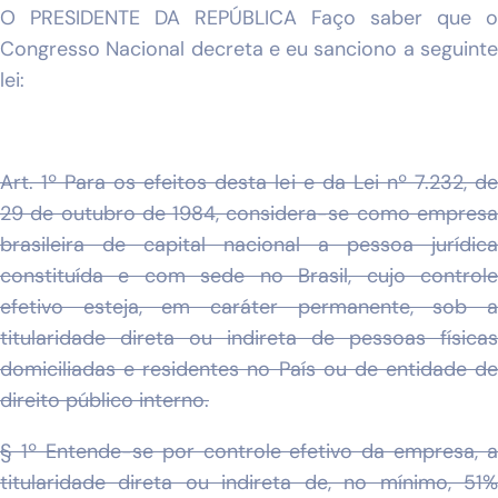
O PRESIDENTE DA REPÚBLICA Faço saber que o
Congresso Nacional decreta e eu sanciono a seguinte
lei:
Art. 1º Para os efeitos desta lei e da Lei nº 7.232, de
29 de outubro de 1984, considera-se como empresa
brasileira de capital nacional a pessoa jurídica
constituída e com sede no Brasil, cujo controle
efetivo esteja, em caráter permanente, sob a
titularidade direta ou indireta de pessoas físicas
domiciliadas e residentes no País ou de entidade de
direito público interno.
§ 1º Entende-se por controle efetivo da empresa, a
titularidade direta ou indireta de, no mínimo, 51%