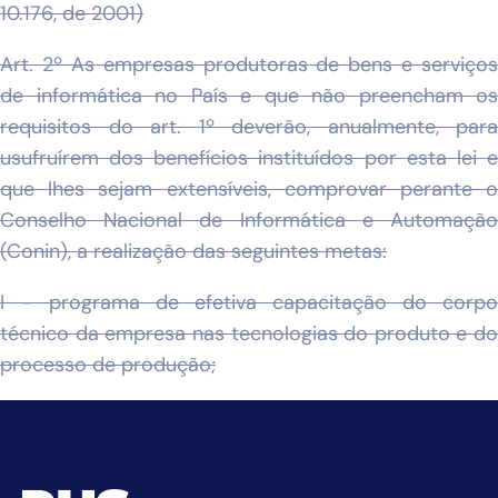
10.176, de 2001)
Art. 2º As empresas produtoras de bens e serviços
de informática no País e que não preencham os
requisitos do art. 1º deverão, anualmente, para
usufruírem dos benefícios instituídos por esta lei e
que lhes sejam extensíveis, comprovar perante o
Conselho Nacional de Informática e Automação
(Conin), a realização das seguintes metas:
I – programa de efetiva capacitação do corpo
técnico da empresa nas tecnologias do produto e do
processo de produção;