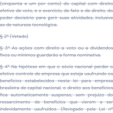
(cinqüenta e um por cento) do capital com direito
efetivo de voto, e o exercício, de fato e de direito, do
poder decisório para gerir suas atividades, inclusive
as de natureza tecnológica.
§ 2º (Vetado)
§ 3º As ações com direito a voto ou a dividendos
fixos ou mínimos guardarão a forma nominativa.
§ 4º Na hipótese em que o sócio nacional perder o
efetivo controle de empresa que esteja usufruindo os
benefícios estabelecidos nesta lei para empresa
brasileira de capital nacional, o direito aos benefícios
fica automaticamente suspenso, sem prejuízo do
ressarcimento de benefícios que vierem a ser
indevidamente usufruídos. (Revogado pela Lei nº