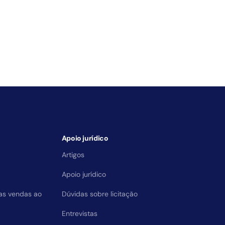
Apoio jurídico
Artigos
Apoio jurídico
das vendas ao
Dúvidas sobre licitação
Entrevistas