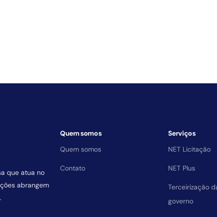
Quem somos
Serviços
Quem somos
NET Licitação
Contato
NET Plus
sa que atua no
uições abrangem
Terceirização 
.
governo