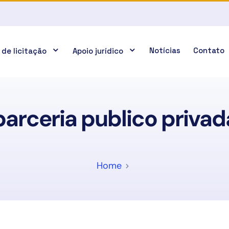
Notícias
Contato
 de licitação
Apoio jurídico
parceria publico privad
Home