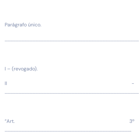
Parágrafo único.
………………………………………………………………………………………………………………………………
I – (revogado).
II -
……………………………………………………………………………………………………………………………………
“Art. 3º
……………………………………………………………………………………………………………………….