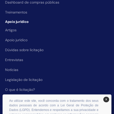
Dashboard de compras públicas
Treinamentos
Apoio jurídico
Artigos
Apoio jurídico
Dúvidas sobre licitação
Entrevistas
Notícias
Legislação de licitação
O que é licitação?
X
Ao utilizar este site, você concorda com o tratamento dos seus
dados pessoais de acordo com a Lei Geral de Proteção de
Dados (LGPD). Entendemos e respeitamos a sua privacidade e
© 2026 RHS Licitações. Todos os direitos reservados.