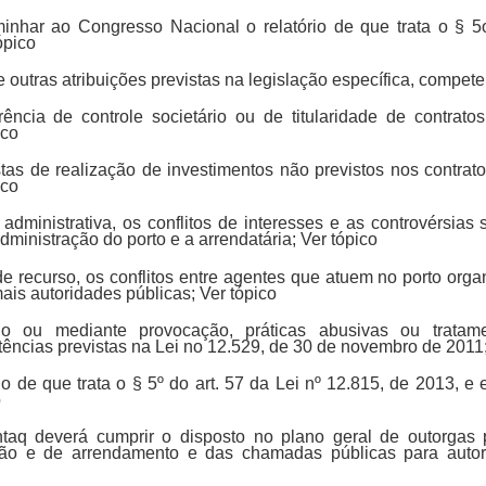
inhar ao Congresso Nacional o relatório de que trata o § 5
ópico
e outras atribuições previstas na legislação específica, compete
erência de controle societário ou de titularidade de contra
ico
ostas de realização de investimentos não previstos nos contra
ico
ra administrativa, os conflitos de interesses e as controvérsias
dministração do porto e a arrendatária; Ver tópico
 de recurso, os conflitos entre agentes que atuem no porto org
is autoridades públicas; Ver tópico
o ou mediante provocação, práticas abusivas ou tratamen
ências previstas na Lei no 12.529, de 30 de novembro de 2011;
rio de que trata o § 5º do art. 57 da Lei nº 12.815, de 2013, 
o
ntaq deverá cumprir o disposto no plano geral de outorgas 
são e de arrendamento e das chamadas públicas para autor