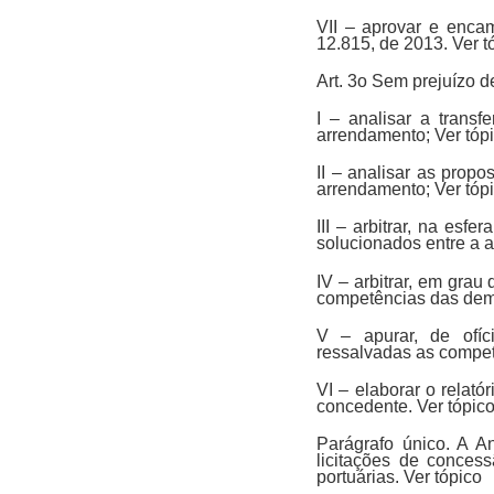
VII – aprovar e encam
12.815, de 2013. Ver t
Art. 3o Sem prejuízo d
I – analisar a transf
arrendamento; Ver tóp
II – analisar as prop
arrendamento; Ver tóp
III – arbitrar, na esfe
solucionados entre a a
IV – arbitrar, em grau
competências das dema
V – apurar, de ofíci
ressalvadas as compet
VI – elaborar o relató
concedente. Ver tópic
Parágrafo único. A A
licitações de conces
portuárias. Ver tópico