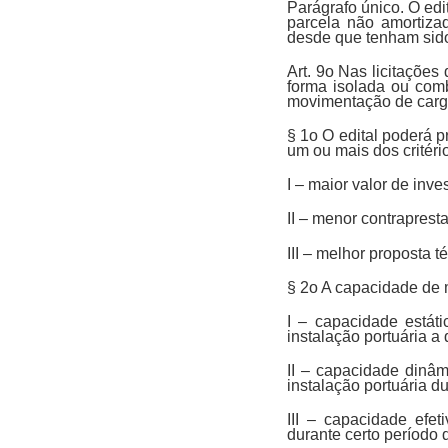
Parágrafo único. O edit
parcela não amortiza
desde que tenham sido
Art. 9o Nas licitações
forma isolada ou com
movimentação de carga
§ 1o O edital poderá p
um ou mais dos critério
I – maior valor de inve
II – menor contraprest
III – melhor proposta 
§ 2o A capacidade de 
I – capacidade está
instalação portuária a
II – capacidade dinâ
instalação portuária d
III – capacidade efe
durante certo período 