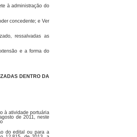
ete à administração do
oder concedente; e Ver
zado, ressalvadas as
extensão e a forma do
IZADAS DENTRO DA
 à atividade portuária
agosto de 2011, neste
co
o do edital ou para a
 no 12.815, de 2013, a