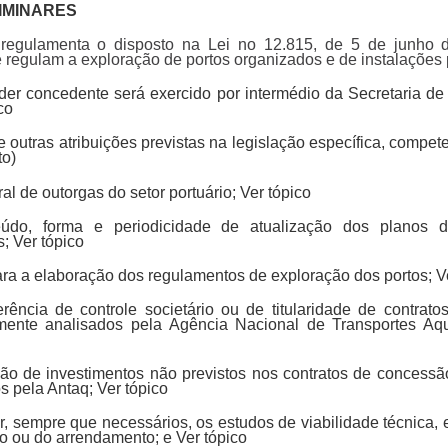
IMINARES
 regulamenta o disposto na Lei no 12.815, de 5 de junho
 regulam a exploração de portos organizados e de instalações p
der concedente será exercido por intermédio da Secretaria de
co
e outras atribuições previstas na legislação específica, compe
to)
ral de outorgas do setor portuário; Ver tópico
nteúdo, forma e periodicidade de atualização dos planos 
; Ver tópico
s para a elaboração dos regulamentos de exploração dos portos; V
erência de controle societário ou de titularidade de contra
mente analisados pela Agência Nacional de Transportes Aqu
ção de investimentos não previstos nos contratos de concess
 pela Antaq; Ver tópico
ar, sempre que necessários, os estudos de viabilidade técnica,
o ou do arrendamento; e Ver tópico