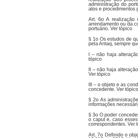
administração do por
atos e procedimentos p
Art. 6o A realização
arrendamento ou da co
portuário. Ver tópico
§ 1o Os estudos de qu
pela Antaq, sempre que
I – não haja alteraç
tópico
II – não haja alteraç
Ver tópico
III – o objeto e as c
concedente. Ver tópic
§ 2o As administraçõ
informações necessário
§ 3o O poder conceden
o caput e, caso esses
correspondentes. Ver 
Art. 7o Definido o obj