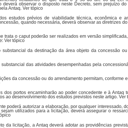
to deverá observar o disposto neste Decreto, sem prejuízo 
ela Antaq. Ver tópico
 dos estudos prévios de viabilidade técnica, econômica e a
ncessão, quando necessária, deverá observar as diretrizes do
e trata o caput poderão ser realizados em versão simplificada,
: Ver tópico
ão substancial da destinação da área objeto da concessão ou
ão substancial das atividades desempenhadas pela concessionár
ondições da concessão ou do arrendamento permitam, conforme e
o
es dos portos encaminharão ao poder concedente e à Antaq 
s ao desenvolvimento dos estudos previstos neste artigo. Ver 
te poderá autorizar a elaboração, por qualquer interessado, do
 sejam utilizados para a licitação, deverá assegurar o ressar
tópico
eto da licitação, a Antaq deverá adotar as providências previst