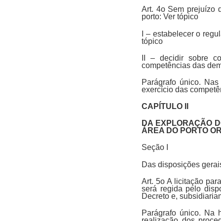
Art. 4o Sem prejuízo 
porto: Ver tópico
I – estabelecer o reg
tópico
II – decidir sobre 
competências das dema
Parágrafo único. Nas
exercício das competên
CAPÍTULO II
DA EXPLORAÇÃO D
ÁREA DO PORTO O
Seção I
Das disposições gerai
Art. 5o A licitação p
será regida pelo dis
Decreto e, subsidiaria
Parágrafo único. Na 
realização dos proced