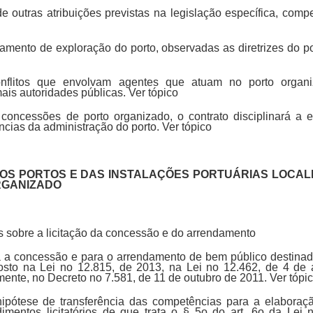
de outras atribuições previstas na legislação específica, comp
ulamento de exploração do porto, observadas as diretrizes do p
conflitos que envolvam agentes que atuam no porto organi
is autoridades públicas. Ver tópico
 concessões de porto organizado, o contrato disciplinará a 
cias da administração do porto. Ver tópico
OS PORTOS E DAS INSTALAÇÕES PORTUÁRIAS LOCAL
RGANIZADO
s sobre a licitação da concessão e do arrendamento
ara a concessão e para o arrendamento de bem público destinado
posto na Lei no 12.815, de 2013, na Lei no 12.462, de 4 de 
mente, no Decreto no 7.581, de 11 de outubro de 2011. Ver tópi
hipótese de transferência das competências para a elaboraçã
imentos licitatórios de que trata o § 5o do art. 6o da Lei