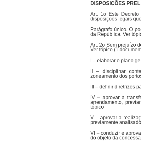
DISPOSIÇÕES PREL
Art. 1o Este Decreto
disposições legais que
Parágrafo único. O po
da República. Ver tópi
Art. 2o Sem prejuízo d
Ver tópico (1 documen
I – elaborar o plano ge
II – disciplinar co
zoneamento dos portos
III – definir diretrize
IV – aprovar a transf
arrendamento, previa
tópico
V – aprovar a realiza
previamente analisados
VI – conduzir e aprov
do objeto da concessã