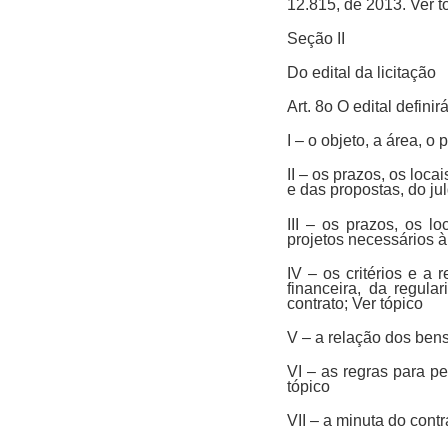
12.815, de 2013. Ver t
Seção II
Do edital da licitação
Art. 8o O edital defini
I – o objeto, a área, o
II – os prazos, os loc
e das propostas, do ju
III – os prazos, os l
projetos necessários 
IV – os critérios e a
financeira, da regula
contrato; Ver tópico
V – a relação dos ben
VI – as regras para p
tópico
VII – a minuta do con