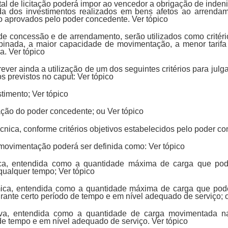
al de licitação poderá impor ao vencedor a obrigação de indeniza
da dos investimentos realizados em bens afetos ao arrenda
 aprovados pelo poder concedente. Ver tópico
 de concessão e de arrendamento, serão utilizados como critér
binada, a maior capacidade de movimentação, a menor tarif
. Ver tópico
rever ainda a utilização de um dos seguintes critérios para ju
s previstos no caput: Ver tópico
stimento; Ver tópico
ação do poder concedente; ou Ver tópico
técnica, conforme critérios objetivos estabelecidos pelo poder c
movimentação poderá ser definida como: Ver tópico
tica, entendida como a quantidade máxima de carga que po
 qualquer tempo; Ver tópico
mica, entendida como a quantidade máxima de carga que po
urante certo período de tempo e em nível adequado de serviço; 
tiva, entendida como a quantidade de carga movimentada na 
de tempo e em nível adequado de serviço. Ver tópico