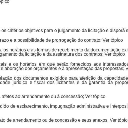
ópico
rá os critérios objetivos para o julgamento da licitação e disporá 
 prazo e a possibilidade de prorrogação do contrato; Ver tópico
ais, os horários e as formas de recebimento da documentação exi
lgamento da licitação e da assinatura dos contratos; Ver tópico
ocais e os horários em que serão fornecidos aos interessad
à elaboração dos orçamentos e à apresentação das propostas; V
 relação dos documentos exigidos para aferição da capacidad
ridade jurídica e fiscal dos licitantes e da garantia da pro
s afetos ao arrendamento ou à concessão; Ver tópico
edido de esclarecimento, impugnação administrativa e interposi
trato de arrendamento ou de concessão e seus anexos. Ver tópic