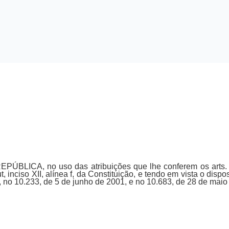
BLICA, no uso das atribuições que lhe conferem os arts. 84
put, inciso XII, alínea f, da Constituição, e tendo em vista o dis
, no 10.233, de 5 de junho de 2001, e no 10.683, de 28 de ma