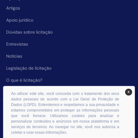
Artigos
Apoio jurídico
Dúvidas sobre licitação
Entrevistas
Notícias
Legislação de licitação
O que é licitação?
X
Ao utilizar este site, você concorda com o tratamento dos seus
dados pessoais de acordo com a Lei Geral de Proteção de
Dados (LGPD). Entendemos e respeitamos a sua privacidade e
© 2026 RHS Licitações. Todos os direitos reservados.
estamos comprometidos em proteger as informações pessoais
que você fornece. Utilizamos cookies para analisar e
personalizar conteúdos e anúncios em nossa plataforma e em
serviços de terceiros. Ao navegar no site, você nos autoriza a
coletar e usar essas informações.