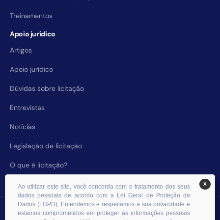
Treinamentos
Apoio jurídico
Artigos
Apoio jurídico
Dúvidas sobre licitação
Entrevistas
Notícias
Legislação de licitação
O que é licitação?
X
Ao utilizar este site, você concorda com o tratamento dos seus
dados pessoais de acordo com a Lei Geral de Proteção de
Dados (LGPD). Entendemos e respeitamos a sua privacidade e
© 2026 RHS Licitações. Todos os direitos reservados.
estamos comprometidos em proteger as informações pessoais