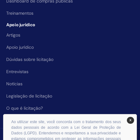
Dashboard de compras públicas
Treinamentos
Apoio jurídico
Artigos
Apoio jurídico
Dúvidas sobre licitação
Entrevistas
Notícias
Legislação de licitação
O que é licitação?
X
Ao utilizar este site, você concorda com o tratamento dos seus
dados pessoais de acordo com a Lei Geral de Proteção de
Dados (LGPD). Entendemos e respeitamos a sua privacidade e
© 2026 RHS Licitações. Todos os direitos reservados.
estamos comprometidos em proteger as informações pessoais