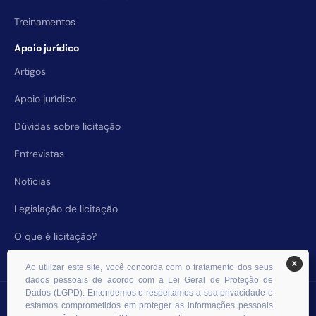
Treinamentos
Apoio jurídico
Artigos
Apoio jurídico
Dúvidas sobre licitação
Entrevistas
Notícias
Legislação de licitação
O que é licitação?
X
Ao utilizar este site, você concorda com o tratamento dos seus
dados pessoais de acordo com a Lei Geral de Proteção de
Dados (LGPD). Entendemos e respeitamos a sua privacidade e
© 2026 RHS Licitações. Todos os direitos reservados.
estamos comprometidos em proteger as informações pessoais